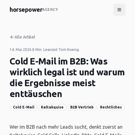
horsepower
AGENCY
Alle Artikel
14. Mai 2026
·
8 Min. Lesezeit
·
Tom Koenig
Cold E-Mail im B2B: Was
wirklich legal ist und warum
die Ergebnisse meist
enttäuschen
Cold E-Mail
Kaltakquise
B2B Vertrieb
Rechtliches
Wer im B2B nach mehr Leads sucht, denkt zuerst an